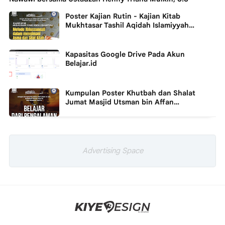
Poster Kajian Rutin - Kajian Kitab
Mukhtasar Tashil Aqidah Islamiyyah
Bersama Ustadz Abu Muhammad Agus
Waluyo Hafidzahullah
Kapasitas Google Drive Pada Akun
Belajar.id
Kumpulan Poster Khutbah dan Shalat
Jumat Masjid Utsman bin Affan
Purbalingga
Advertising Space